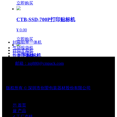
立即购买
CTB-SSD-700P打印贴标机
¥ 0.00
产品中心
立即购买
封箱贴单一体机
气动投袋机
自动开箱机
封切收缩机
上下贴标机
自动封箱机
自动封口机
自动贴标机
邮箱：
zqj880@cmpack.com
自动打包机
¥ 0.00
立即购买
版权所有 ©
深圳市创盟包装器材股份有限公司
双侧面转角贴标机
¥ 0.00
낀
首页
뀵
产品
立即购买
ꁐ
工厂产线