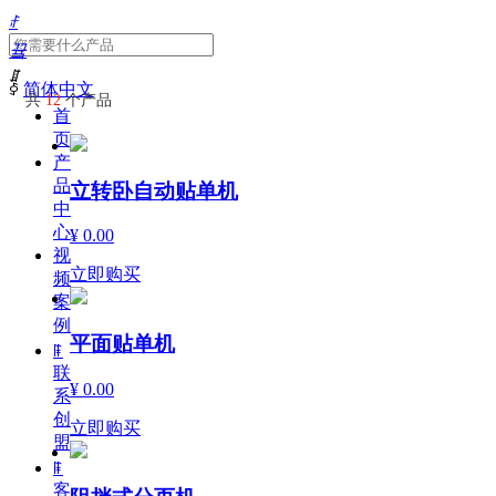
ꄙ
끀
ꁲ
ꀅ
简体中文
共
12
个产品
首
页
产
品
立转卧自动贴单机
中
心
¥ 0.00
视
立即购买
频
案
例
平面贴单机
ꁹ
联
¥ 0.00
系
创
立即购买
盟
ꁹ
客