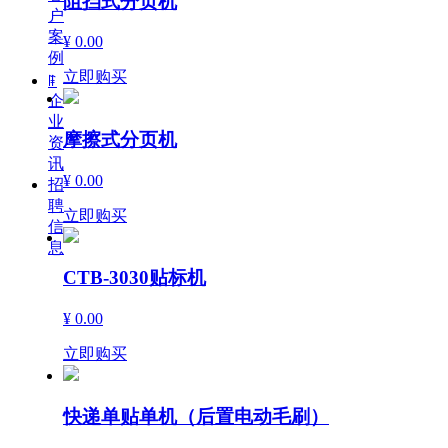
阻挡式分页机
户
案
¥ 0.00
例
立即购买
ꁹ
企
业
摩擦式分页机
资
讯
¥ 0.00
招
聘
立即购买
信
息
CTB-3030贴标机
¥ 0.00
立即购买
快递单贴单机（后置电动毛刷）