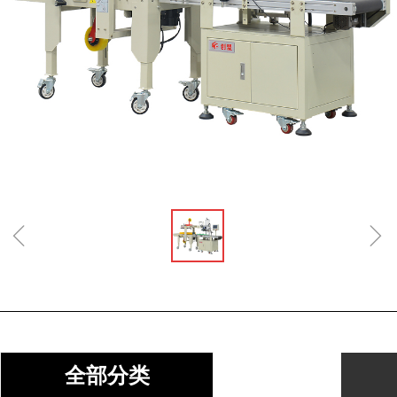
ꁆ
ꁇ
全部分类