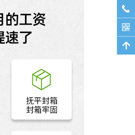
끅
낃
녕