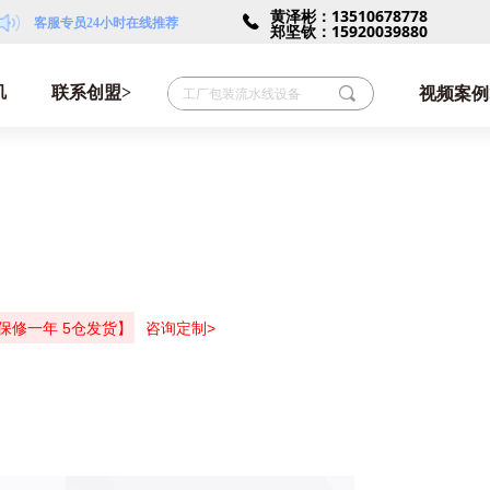
黄泽彬：13510678778
끅
客服专员24小时在线推荐
郑坚钦：15920039880
机
联系创盟>
끠
视频案例
保修一年 5仓发货】
咨询定制>