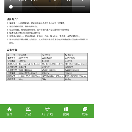
낀
뀵
ꁐ
낖

首页
产品
工厂产线
案例
联系