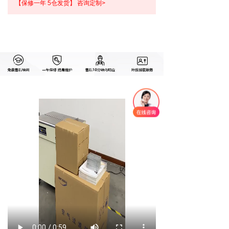
【保修一年 5仓发货】 咨询定制>