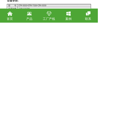
낀
뀵
ꁐ
낖

首页
产品
工厂产线
案例
联系
深圳市创盟包装器材股份有限公司
广东省深圳市宝安区沙井街道后亭四海云创B座2102B
广东省广州市白云区鹤龙二路135号103铺电商打包机
ꄹ
广东省东莞市大岭山镇月和路3号B栋
ꄹ
浙江省义乌市稠城街道丹溪路91号
ꄹ
邮箱：
zqj880@cmpack.com
座机：
15920039880
客服专员：
13510678778