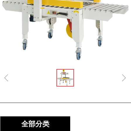
ꁆ
ꁇ
全部分类