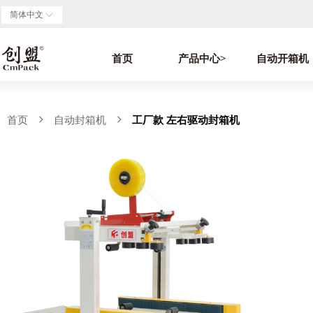
简体中文
ꀅ
首页
产品中心>
自动开箱机
首页
ꁇ
自动封箱机
ꁇ
工厂款 左右驱动封箱机