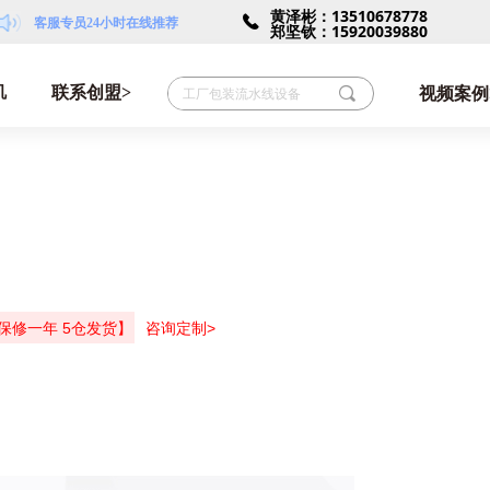
黄泽彬：13510678778
끅
客服专员24小时在线推荐
郑坚钦：15920039880
机
联系创盟>
끠
视频案例
保修一年 5仓发货】
咨询定制>