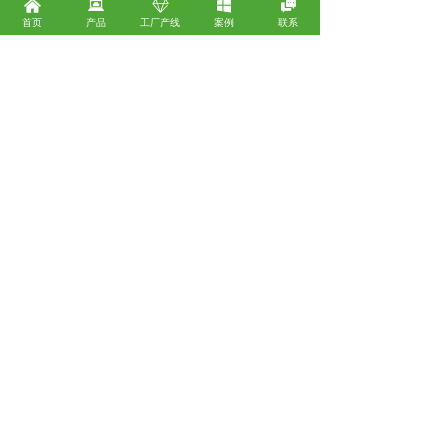
낀
뀵
ꁐ
낖

首页
产品
工厂产线
案例
联系