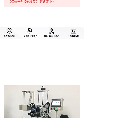
【保修一年 5仓发货】 咨询定制>